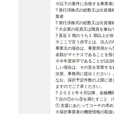
※以下の要件に合致する事業者
? 発行済株式の総数又は出資
業者
? 発行済株式の総数又は出資
? 大企業の役員又は職員を兼
? 直近３ 期のうち１ 期以上
※ここで言う赤字とは、法人の
事業主の場合は、事業所得から
金額がマイナスであることを指
※今年度赤字であることがほぼ
しい場合は、その旨を宣誓する
次第、事務局に提出ください）
なお、採択予定件数の上限に達
ますのでご了承ください。
? ２０２１年４月以降、金融
? 次の①から⑤を満たすこと 
① 支援にあたってコーチの求
※採択事業者の機密情報の取扱