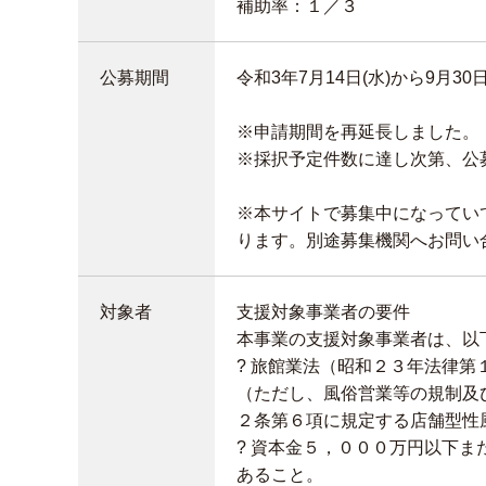
補助率：１／３
公募期間
令和3年7月14日(水)から9月30日
※申請期間を再延長しました。
※採択予定件数に達し次第、公
※本サイトで募集中になってい
ります。別途募集機関へお問い
対象者
支援対象事業者の要件
本事業の支援対象事業者は、以
? 旅館業法（昭和２３年法律
（ただし、風俗営業等の規制及
２条第６項に規定する店舗型性
? 資本金５，０００万円以下
あること。