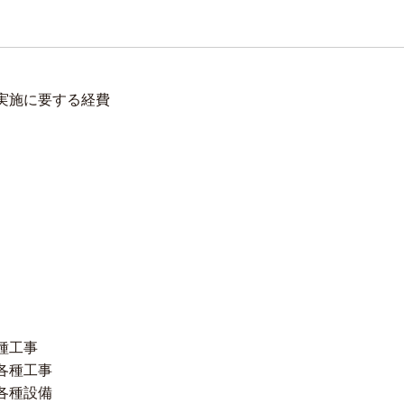
実施に要する経費
種工事
各種工事
各種設備