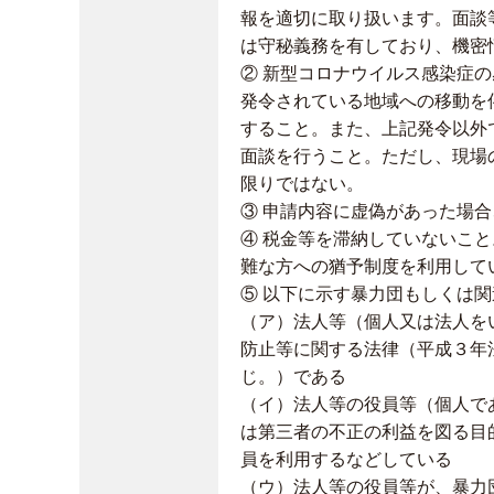
報を適切に取り扱います。面談
は守秘義務を有しており、機密
② 新型コロナウイルス感染症
発令されている地域への移動を
すること。また、上記発令以外
面談を行うこと。ただし、現場
限りではない。
③ 申請内容に虚偽があった場
④ 税金等を滞納していないこ
難な方への猶予制度を利用して
⑤ 以下に示す暴力団もしくは
（ア）法人等（個人又は法人を
防止等に関する法律（平成３年
じ。）である
（イ）法人等の役員等（個人で
は第三者の不正の利益を図る目
員を利用するなどしている
（ウ）法人等の役員等が、暴力