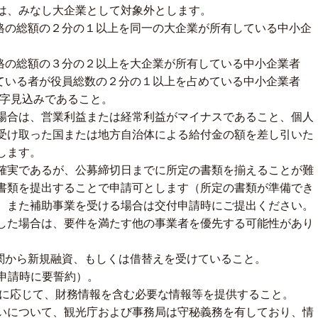
は、みなし大企業として対象外とします。
価格の総額の２分の１以上を同一の大企業が所有している中小企
価格の総額の３分の２以上を大企業が所有している中小企業者
ねている者が役員総数の２分の１以上を占めている中小企業者
が赤字見込みであること。
場合は、営業利益または経常利益がマイナスであること、個人
受け取った国または地方自治体による給付金の額を差し引いた
します。
確実であるが、公募締切日までに所定の書類を揃えることが難
書類を提出することで申請可とします（所定の書類が準備でき
。また補助事業を受ける場合は交付申請時にご提出ください。
した場合は、要件を満たす他の事業者を優先する可能性があり
機関から新規融資、もしくは借替えを受けていること。
（申請時に要誓約）。
めに応じて、財務情報を含む必要な情報等を提供すること。
いについて、観光庁および事務局は守秘義務を有しており、情