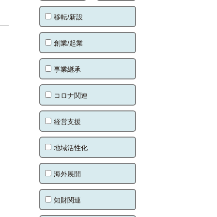
移転/新設
創業/起業
事業継承
コロナ関連
経営支援
地域活性化
海外展開
知財関連