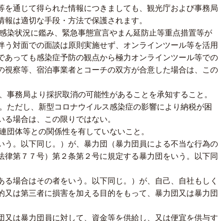
等を通じて得られた情報につきましても、観光庁および事務局
情報は適切な手段・方法で保護されます。
の感染状況に鑑み、緊急事態宣言やまん延防止等重点措置等が
伴う対面での面談は原則実施せず、オンラインツール等を活用
であっても感染症予防の観点から極力オンラインツール等での
の視察等、宿泊事業者とコーチの双方が合意した場合は、この
合、事務局より採択取消の可能性があることを承知すること。
と。ただし、新型コロナウイルス感染症の影響により納税が困
いる場合は、この限りではない。
関連団体等との関係性を有していないこと。
いう。以下同じ。）が、暴力団（暴力団員による不当な行為の
法律第７７号）第２条第２号に規定する暴力団をいう。以下同
ある場合はその者をいう。以下同じ。）が、自己、自社もしく
的又は第三者に損害を加える目的をもって、暴力団又は暴力団
団又は暴力団員に対して、資金等を供給し、又は便宜を供与す