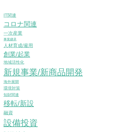
IT関連
コロナ関連
一次産業
事業継承
人材育成/雇用
創業/起業
地域活性化
新規事業/新商品開発
海外展開
環境対策
知財関連
移転/新設
融資
設備投資