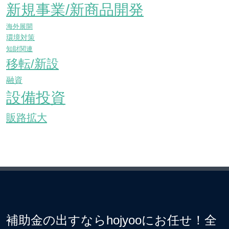
新規事業/新商品開発
海外展開
環境対策
知財関連
移転/新設
融資
設備投資
販路拡大
補助金の出すならhojyooにお任せ！全