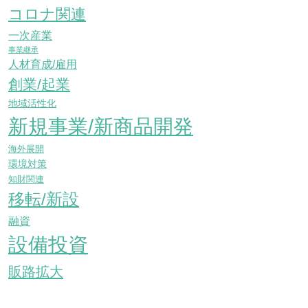
コロナ関連
一次産業
事業継承
人材育成/雇用
創業/起業
地域活性化
新規事業/新商品開発
海外展開
環境対策
知財関連
移転/新設
融資
設備投資
販路拡大