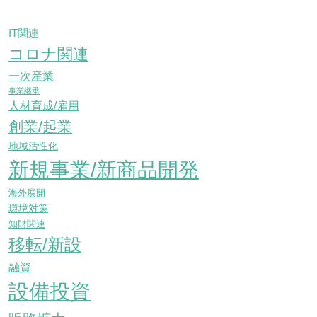
IT関連
コロナ関連
一次産業
事業継承
人材育成/雇用
創業/起業
地域活性化
新規事業/新商品開発
海外展開
環境対策
知財関連
移転/新設
融資
設備投資