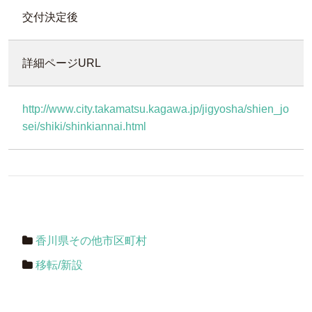
交付決定後
詳細ページURL
http://www.city.takamatsu.kagawa.jp/jigyosha/shien_jo
sei/shiki/shinkiannai.html
香川県その他市区町村
移転/新設