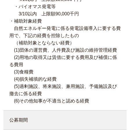
・バイオマス発電等
3/10以内 上限額90,000千円
・補助対象経費
自然エネルギー発電に係る発電設備導入に要する費
用で、下記の経費を控除したもの
（補助対象とならない経費）
(1)団体の運営費、人件費及び施設の維持管理経費
(2)用地の取得又は賃借に要する費用及び補償に係
る費用
(3)食糧費
(4)損失補填的な経費
(5)過剰施設、将来施設、兼用施設、予備施設及び
撤去に係る経費
(6)その他知事が不適当と認める経費
公募期間