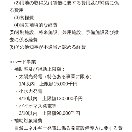
(2)用地の取得又は賃借に要する費用及び補償に係
る費用
(3)食糧費
(4)損失補填的な経費
(5)過剰施設、将来施設、兼用施設、予備施設及び撤
去に係る経費
(6)その他知事が不適当と認める経費
○ハード事業
・補助率及び補助上限額：
・太陽光発電（特色ある事業に限る）
1/4以内 上限額15,000千円
・小水力発電
4/10以内 上限額120,000千円
・バイオマス発電等
3/10以内 上限額90,000千円
・補助対象経費
自然エネルギー発電に係る発電設備導入に要する費