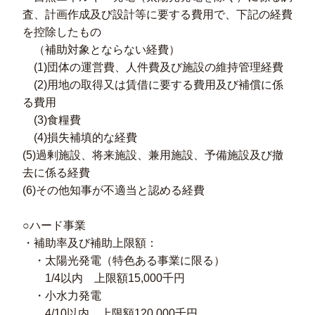
査、計画作成及び設計等に要する費用で、下記の経費
を控除したもの
（補助対象とならない経費）
(1)団体の運営費、人件費及び施設の維持管理経費
(2)用地の取得又は賃借に要する費用及び補償に係
る費用
(3)食糧費
(4)損失補填的な経費
(5)過剰施設、将来施設、兼用施設、予備施設及び撤
去に係る経費
(6)その他知事が不適当と認める経費
○ハード事業
・補助率及び補助上限額：
・太陽光発電（特色ある事業に限る）
1/4以内 上限額15,000千円
・小水力発電
4/10以内 上限額120,000千円