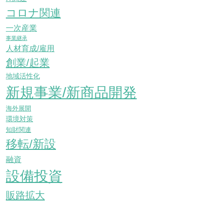
コロナ関連
一次産業
事業継承
人材育成/雇用
創業/起業
地域活性化
新規事業/新商品開発
海外展開
環境対策
知財関連
移転/新設
融資
設備投資
販路拡大