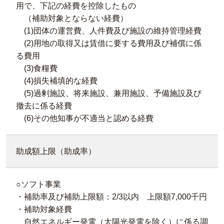
用で、下記の経費を控除したもの
（補助対象とならない経費）
(1)団体の運営費、人件費及び施設の維持管理経費
(2)用地の取得又は賃借に要する費用及び補償に係
る費用
(3)食糧費
(4)損失補填的な経費
(5)過剰施設、将来施設、兼用施設、予備施設及び
撤去に係る経費
(6)その他知事が不適当と認める経費
助成額上限（助成率）
○ソフト事業
・補助率及び補助上限額：2/3以内 上限額7,000千円
・補助対象経費
自然エネルギー発電（太陽光発電を除く）に係る調