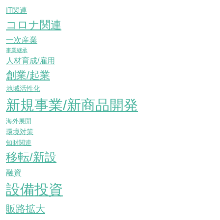
IT関連
コロナ関連
一次産業
事業継承
人材育成/雇用
創業/起業
地域活性化
新規事業/新商品開発
海外展開
環境対策
知財関連
移転/新設
融資
設備投資
販路拡大