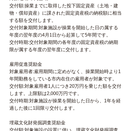
交付額:操業までに取得した投下固定資産（土地・建
物・償却資産）に課された固定資産税の納税額に相当
する額を交付します。
交付対象期間:対象施設が操業を開始した日の属する
年度の翌年度の4月1日から起算して5年間です。
交付時期:交付対象期間の各年度の固定資産税の納期
限が属する年度の翌年度に交付します。
雇用促進奨励金
対象雇用者:雇用期間に定めがなく、操業開始時より1
年間勤務をしている市内在住の雇用者が対象です。
交付額:対象雇用者1人につき20万円を乗じた額を交付
します。上限額は2,000万円です。
交付時期:対象施設が操業を開始した日から、1年を経
過した後に1回限り交付します。
埋蔵文化財発掘調査奨励金
交付額:対象施設の設置に伴い、埋蔵文化財発掘調査