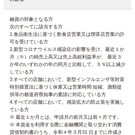
融資の対象となる方
次のすべてに該当する方
1.食品衛生法に基づく飲食店営業又は喫茶店営業の許
可を受けている方
2.新型コロナウイルス感染症の影響を受け、最近１か
月（※）の純売上高又は売上高総利益率が、 最近３
か年のいずれかの年の同月と比較して、５％以上減少
している方
3.すべての店舗において、新型インフルエンザ等対策
特別措置法に基づく休業又は営業時間 短縮、酒類提
供等の都道府県知事の要請に対応している方
4.すべての店舗において、感染拡大の防止策を実施し
ている方
※ 最近１か月とは、申請月の前月又は前々月です。
※ 本資金を利用する際に金融機関と取り交わす消費
貸借契約書のうち、令和４年３月31 日までに作成さ