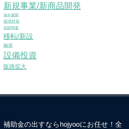
新規事業/新商品開発
海外展開
環境対策
知財関連
移転/新設
融資
設備投資
販路拡大
補助金の出すならhojyooにお任せ！全