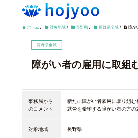
ホーム
/
対象地域
/
長野県
/
長野県全域
/
障が
長野県全域
障がい者の雇用に取組
事務局から
新たに障がい者雇用に取り組む
のコメント
就労を希望する障がい者の方の
対象地域
長野県