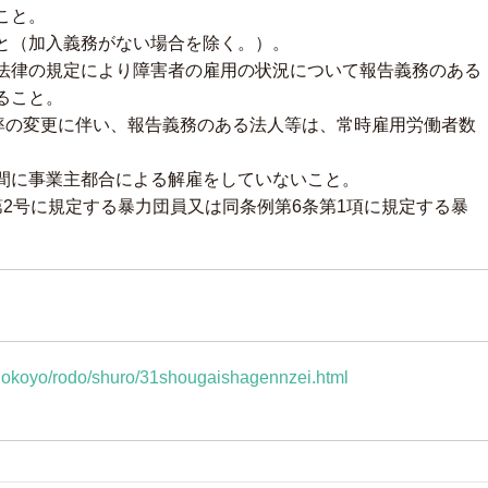
こと。
と（加入義務がない場合を除く。）。
法律の規定により障害者の雇用の状況について報告義務のある
ること。
率の変更に伴い、報告義務のある法人等は、常時雇用労働者数
間に事業主都合による解雇をしていないこと。
第2号に規定する暴力団員又は同条例第6条第1項に規定する暴
rodokoyo/rodo/shuro/31shougaishagennzei.html