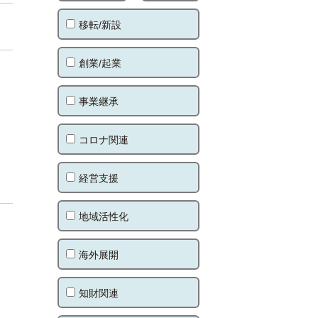
移転/新設
創業/起業
事業継承
コロナ関連
経営支援
地域活性化
海外展開
知財関連