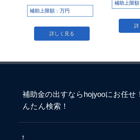
補助上限額
補助上限額：万円
詳
詳しく見る
補助金の出すならhojyooにお任
んたん検索！