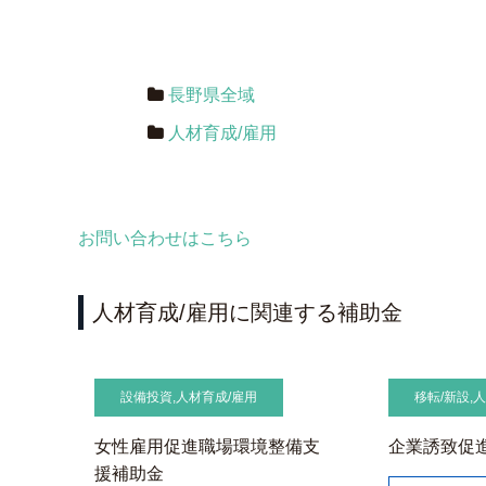
長野県全域
人材育成/雇用
お問い合わせはこちら
人材育成/雇用に関連する補助金
設備投資
,
人材育成/雇用
移転/新設
,
人
女性雇用促進職場環境整備支
企業誘致促
援補助金