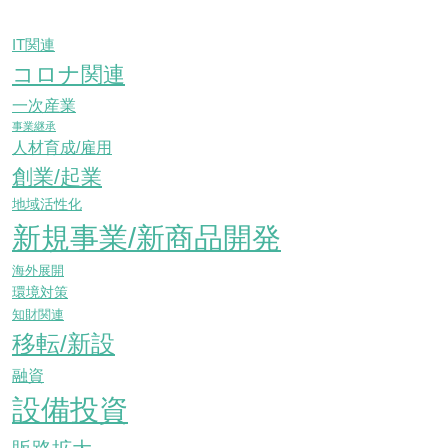
IT関連
コロナ関連
一次産業
事業継承
人材育成/雇用
創業/起業
地域活性化
新規事業/新商品開発
海外展開
環境対策
知財関連
移転/新設
融資
設備投資