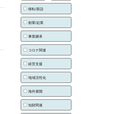
移転/新設
創業/起業
事業継承
コロナ関連
経営支援
地域活性化
海外展開
知財関連