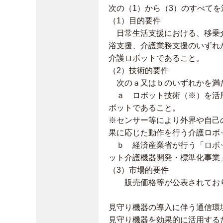
次の（1）から（3）のすべて
（1）目的要件
日常生活支援における、移乗介
浴支援、介護業務支援のいずれ
介護ロボットであること。
（2）技術的要件
次のａ又はｂのいずれかを満
ａ ロボット技術（※）を活用
ボットであること。
※センサー等により外界や自己
果に応じた動作を行う介護ロボ
ｂ 経済産業省が行う「ロボッ
ット介護機器開発・標準化事業
（3）市場的要件
販売価格等が公表されており
見守り機器の導入に伴う通信環
見守り機器を効果的に活用する