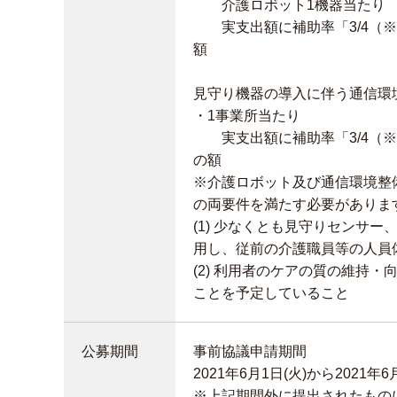
介護ロボット1機器当た
実支出額に補助率「3/4（※）
額
見守り機器の導入に伴う通信環
・1事業所当たり
実支出額に補助率「3/4（※）
の額
※介護ロボット及び通信環境整
の両要件を満たす必要がありま
(1) 少なくとも見守りセンサ
用し、従前の介護職員等の人員
(2) 利用者のケアの質の維持
ことを予定していること
公募期間
事前協議申請期間
2021年6月1日(火)から2021
※上記期間外に提出されたもの