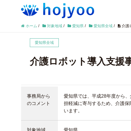
ホーム
/
対象地域
/
愛知県
/
愛知県全域
/
介護
愛知県全域
介護ロボット導入支援
事務局から
愛知県では、平成28年度から
のコメント
担軽減に寄与するため、介護保
います。
対象地域
愛知県