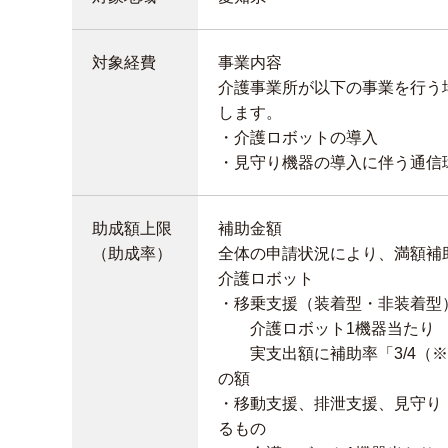
対象経費
事業内容
介護事業所が以下の事業を行う
します。
・介護ロボットの導入
・見守り機器の導入に伴う通信
助成額上限
補助金額
（助成率）
全体の申請状況により、満額補
介護ロボット
・移乗支援（装着型・非装着型
介護ロボット1機器当た
実支出額に補助率「3/4（※）
の額
・移動支援、排泄支援、見守り
るもの