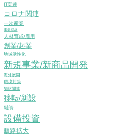
IT関連
コロナ関連
一次産業
事業継承
人材育成/雇用
創業/起業
地域活性化
新規事業/新商品開発
海外展開
環境対策
知財関連
移転/新設
融資
設備投資
販路拡大