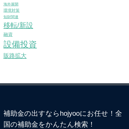
海外展開
環境対策
知財関連
移転/新設
融資
設備投資
販路拡大
補助金の出すならhojyooにお任せ！全
国の補助金をかんたん検索！