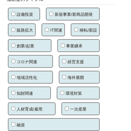
設備投資
新規事業/新商品開発
販路拡大
IT関連
移転/新設
創業/起業
事業継承
コロナ関連
経営支援
地域活性化
海外展開
知財関連
環境対策
人材育成/雇用
一次産業
融資