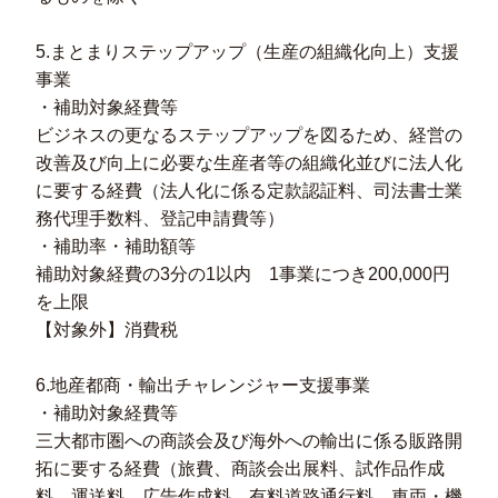
5.まとまりステップアップ（生産の組織化向上）支援
事業
・補助対象経費等
ビジネスの更なるステップアップを図るため、経営の
改善及び向上に必要な生産者等の組織化並びに法人化
に要する経費（法人化に係る定款認証料、司法書士業
務代理手数料、登記申請費等）
・補助率・補助額等
補助対象経費の3分の1以内 1事業につき200,000円
を上限
【対象外】消費税
6.地産都商・輸出チャレンジャー支援事業
・補助対象経費等
三大都市圏への商談会及び海外への輸出に係る販路開
拓に要する経費（旅費、商談会出展料、試作品作成
料、運送料、広告作成料、有料道路通行料、車両・機