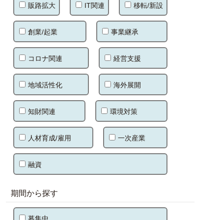
販路拡大
IT関連
移転/新設
創業/起業
事業継承
コロナ関連
経営支援
地域活性化
海外展開
知財関連
環境対策
人材育成/雇用
一次産業
融資
期間から探す
募集中