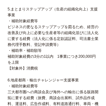
5.まとまりステップアップ（生産の組織化向上）支援
事業
・補助対象経費等
ビジネスの更なるステップアップを図るため、経営の
改善及び向上に必要な生産者等の組織化並びに法人化
に要する経費（法人化に係る定款認証料、司法書士業
務代理手数料、登記申請費等）
・補助率・補助額等
補助対象経費の3分の1以内 1事業につき200,000円
を上限
【対象外】消費税
6.地産都商・輸出チャレンジャー支援事業
・補助対象経費等
三大都市圏への商談会及び海外への輸出に係る販路開
拓に要する経費（旅費、商談会出展料、試作品作成
料、運送料、広告作成料、有料道路通行料、車両・機