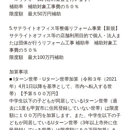
補助率 補助対象工事費の５０％
限度額 最大50万円補助
5.サテライトオフィス等整備リフォーム事業【新規】
サテライトオフィス等の店舗利用目的で個人・法人ま
たは団体が行うリフォーム工事 補助率 補助対象工
事費の５０％
限度額 最大100万円補助
加算事項
■ Iターン世帯・Uターン世帯加算（令和３年（2021
年）4月1日以降を基準として、市内へ転入する世
帯）【予算５００万円】
中学生以下の子どもが同居しているIターン世帯（過
去に1度も甲賀市に住民登録していない世帯）は限度
額に１００万円を加算します。また、中学生以下の子
どもが同居しているUターン世帯（3年以上市外に住
民登録している世帯）は限度額に５０万円加算しま