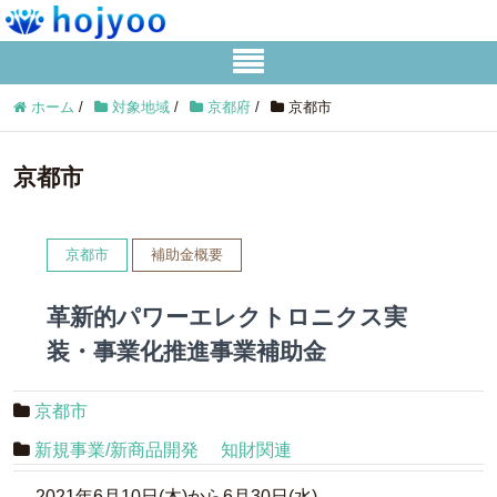
ホーム
/
対象地域
/
京都府
/
京都市
京都市
京都市
補助金概要
革新的パワーエレクトロニクス実
装・事業化推進事業補助金
京都市
新規事業/新商品開発
知財関連
2021年6月10日(木)から6月30日(水)