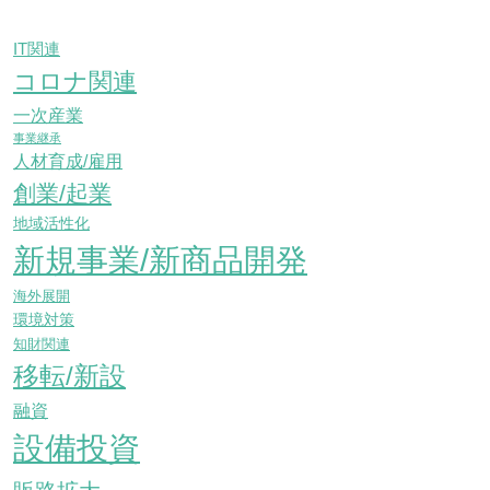
IT関連
コロナ関連
一次産業
事業継承
人材育成/雇用
創業/起業
地域活性化
新規事業/新商品開発
海外展開
環境対策
知財関連
移転/新設
融資
設備投資