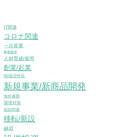
IT関連
コロナ関連
一次産業
事業継承
人材育成/雇用
創業/起業
地域活性化
新規事業/新商品開発
海外展開
環境対策
知財関連
移転/新設
融資