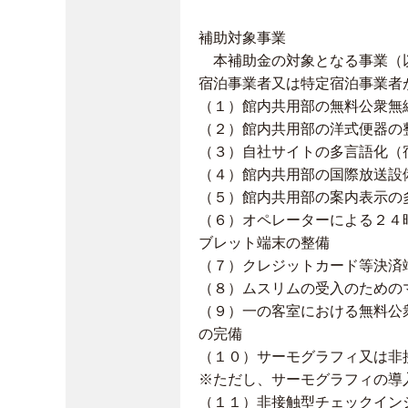
補助対象事業
本補助金の対象となる事業（以
宿泊事業者又は特定宿泊事業者
（１）館内共用部の無料公衆無
（２）館内共用部の洋式便器の
（３）自社サイトの多言語化（
（４）館内共用部の国際放送設
（５）館内共用部の案内表示の
（６）オペレーターによる２４
ブレット端末の整備
（７）クレジットカード等決済
（８）ムスリムの受入のための
（９）一の客室における無料公
の完備
（１０）サーモグラフィ又は非
※ただし、サーモグラフィの導
（１１）非接触型チェックイン