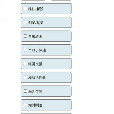
移転/新設
創業/起業
事業継承
コロナ関連
経営支援
地域活性化
海外展開
知財関連