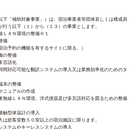
下「補助対象事業」）は、宿泊事業者等団体若しくは構成員
が行う以下（１）から（１３）の事業とします。
線ＬＡＮ環境の整備※１
整備
宿泊予約の機能を有するサイトに限る。）
備の整備
多言語化
時間対応可能な翻訳システムの導入又は業務効率化のためのタ
端末の整備
マニュアルの作成
衆無線ＬＡＮ環境、洋式便器及び多言語対応を図るための整備
接触型体温計の導入
入は総客室数５０室以上の宿泊施設に限ります。
システムやキーレスシステムの導入