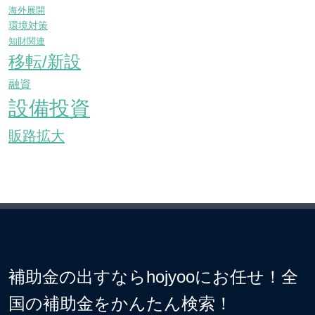
海外展開
環境対策
知財関連
移転/新設
融資
設備投資
販路拡大
補助金の出すならhojyooにお任せ！全
国の補助金をかんたん検索！