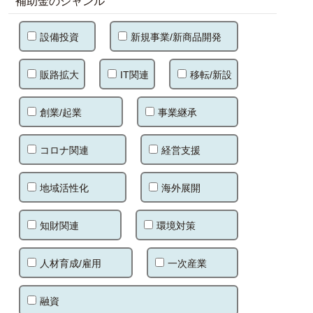
補助金のジャンル
設備投資
新規事業/新商品開発
販路拡大
IT関連
移転/新設
創業/起業
事業継承
コロナ関連
経営支援
地域活性化
海外展開
知財関連
環境対策
人材育成/雇用
一次産業
融資