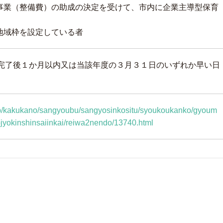
育事業（整備費）の助成の決定を受けて、市内に企業主導型保育
地域枠を設定している者
完了後１か月以内又は当該年度の３月３１日のいずれか早い日
g.jp/kakukano/sangyoubu/sangyosinkositu/syoukoukanko/gyoum
jyokinshinsaiinkai/reiwa2nendo/13740.html