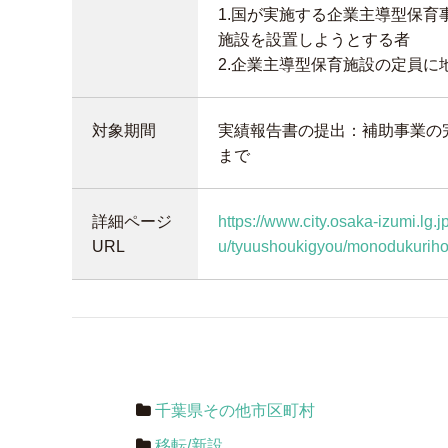
1.国が実施する企業主導型保
施設を設置しようとする者
2.企業主導型保育施設の定員に
対象期間
実績報告書の提出：補助事業の
まで
詳細ページ
https://www.city.osaka-izumi.l
URL
u/tyuushoukigyou/monodukuriho
千葉県その他市区町村
移転/新設