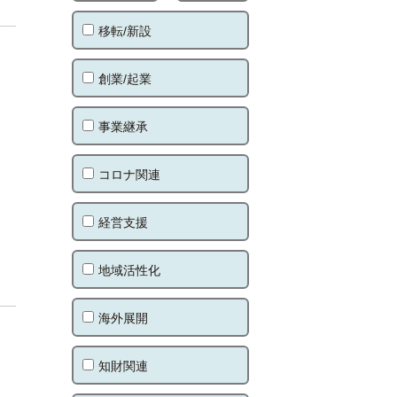
移転/新設
創業/起業
事業継承
コロナ関連
経営支援
地域活性化
海外展開
知財関連