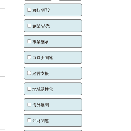
移転/新設
創業/起業
事業継承
コロナ関連
経営支援
地域活性化
海外展開
知財関連