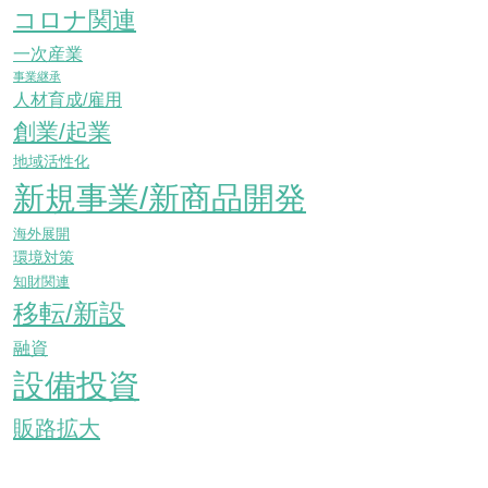
コロナ関連
一次産業
事業継承
人材育成/雇用
創業/起業
地域活性化
新規事業/新商品開発
海外展開
環境対策
知財関連
移転/新設
融資
設備投資
販路拡大