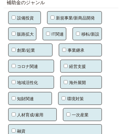
補助金のジャンル
設備投資
新規事業/新商品開発
販路拡大
IT関連
移転/新設
創業/起業
事業継承
コロナ関連
経営支援
地域活性化
海外展開
知財関連
環境対策
人材育成/雇用
一次産業
融資