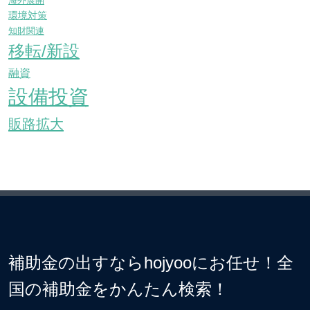
海外展開
環境対策
知財関連
移転/新設
融資
設備投資
販路拡大
補助金の出すならhojyooにお任せ！全
国の補助金をかんたん検索！