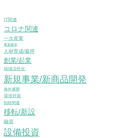
IT関連
コロナ関連
一次産業
事業継承
人材育成/雇用
創業/起業
地域活性化
新規事業/新商品開発
海外展開
環境対策
知財関連
移転/新設
融資
設備投資