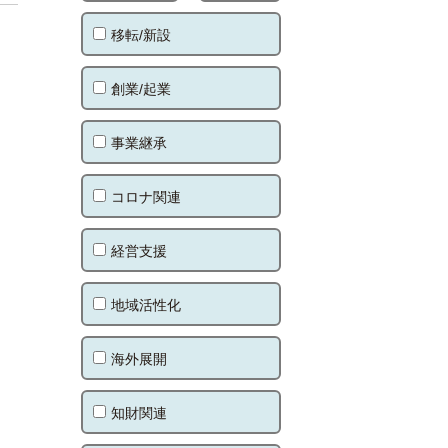
移転/新設
創業/起業
事業継承
コロナ関連
経営支援
地域活性化
海外展開
知財関連