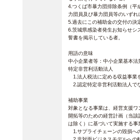
4.つくば市暴力団排除条例（平
力団員及び暴力団員等のいずれ
5.過去にこの補助金の交付の決
6.茨城県感染者発生お知らせ
誓書を掲示している者。
用語の意味
中小企業者等：中小企業基本法
特定非営利活動法人
1.法人税法に定める収益事業
2.認定特定非営利活動法人で
補助事業
対象となる事業は、経営支援ワ
開拓等のための経営計画（当該
は除く）に基づいて実施する事
1.サプライチェーンの毀損へ
2.非対面ビジネスモデルへの