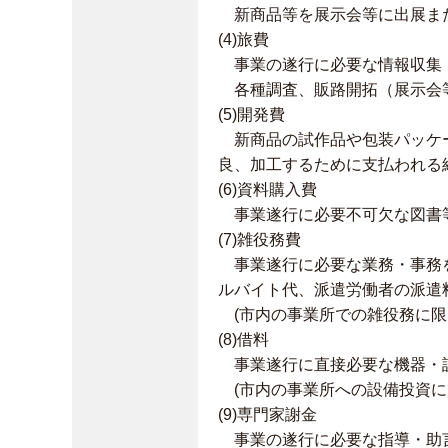
新商品等を展示会等に出展ま
(4)旅費
事業の遂行に必要な情報収集（
各種調査、販路開拓（展示会等
(5)開発費
新商品の試作品や包装パッケー
良、加工するために支払われる
(6)資料購入費
事業遂行に必要不可欠な図書
(7)雑役務費
事業遂行に必要な業務・事務を
ルバイト代、派遣労働者の派遣
(市内の事業所での雑役務に限
(8)借料
事業遂行に直接必要な機器・
(市内の事業所への設備投資に
(9)専門家謝金
事業の遂行に必要な指導・助言