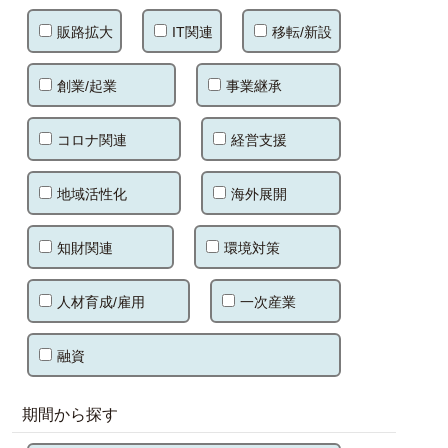
販路拡大
IT関連
移転/新設
創業/起業
事業継承
コロナ関連
経営支援
地域活性化
海外展開
知財関連
環境対策
人材育成/雇用
一次産業
融資
期間から探す