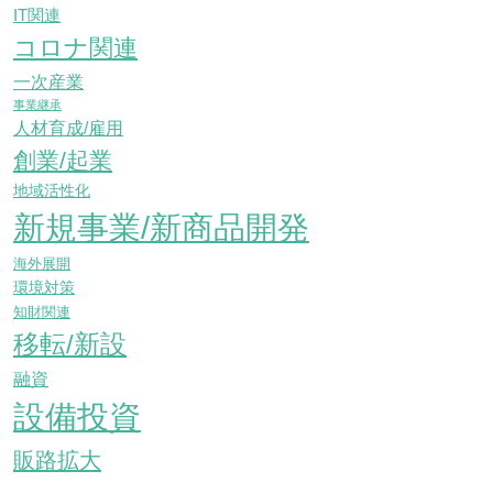
IT関連
コロナ関連
一次産業
事業継承
人材育成/雇用
創業/起業
地域活性化
新規事業/新商品開発
海外展開
環境対策
知財関連
移転/新設
融資
設備投資
販路拡大