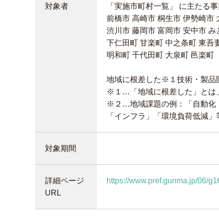
対象者
「実施市町村一覧」 に主たる
前橋市 高崎市 桐生市 伊勢崎市 
渋川市 藤岡市 富岡市 安中市 み
下仁田町 甘楽町 中之条町 東吾
明和町 千代田町 大泉町 邑楽町
地域に根差した※１技術・製品
※１…「地域に根差した」とは
※２…地域課題の例：「自動化
「インフラ」「環境負荷低減」
対象期間
詳細ページ
https://www.pref.gunma.jp/06/g
URL