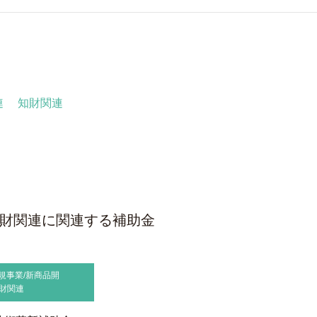
連
知財関連
/知財関連に関連する補助金
規事業/新商品開
財関連