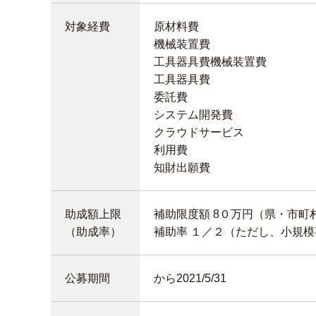
対象経費
原材料費
機械装置費
工具器具費機械装置費
工具器具費
委託費
システム開発費
クラウドサービス
利用費
知財出願費
助成額上限
補助限度額 8０万円（県・市町村 
（助成率）
補助率 １／２（ただし、小規模
公募期間
から2021/5/31