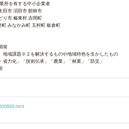
事業所を有する中小企業者
太田市 沼田市 館林市
どり市 榛東村 吉岡町
妻町 みなかみ町 玉村町 板倉町
開発
、地域課題※２を解決するものや地域特色を生かしたもの
・省力化」「技術伝承」「農業」「林業」「防災」
等
1600869.html