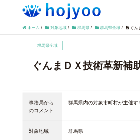
ホーム
/
対象地域
/
群馬県
/
群馬県全域
/
ぐん
群馬県全域
ぐんまＤＸ技術革新補
事務局から
群馬県内の対象市町村が主催す
のコメント
対象地域
群馬県