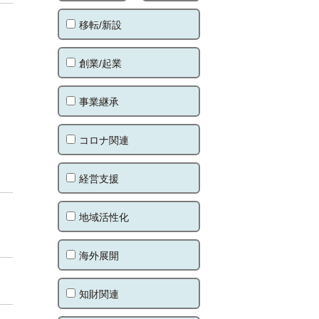
移転/新設
創業/起業
事業継承
コロナ関連
経営支援
地域活性化
海外展開
知財関連